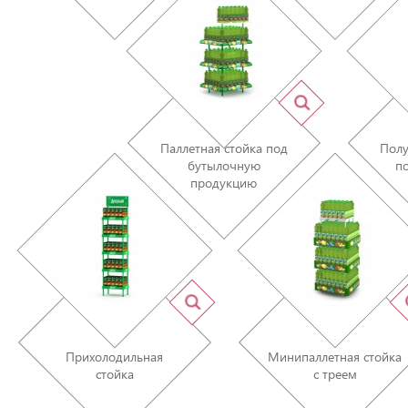
Паллетная стойка под
Полу
бутылочную
п
продукцию
Прихолодильная
Минипаллетная стойка
стойка
с треем