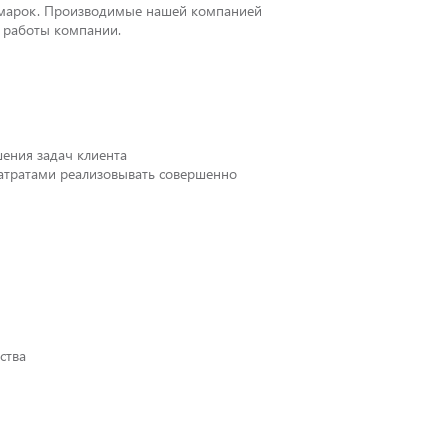
х марок. Производимые нашей компанией
в работы компании.
ения задач клиента
атратами реализовывать совершенно
ства