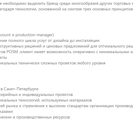
тве необходимо выделить бренд среди многообразия других торговы
агодаря технологии, основанной на синтезе трех основных принципо
count и production manager)
ние полного цикла услуг от дизайна до инсталляции
нструктивных решений и ценовых предложений для оптимального реш
тов POSM ,клиент имеет возможность оперативно с минимальными з
екты
икальных технически сложных проектов любого уровня
 в Санкт-Петербурге
серийных и индивидуальных проектов
икальных технологий, используемых материалов
ей рынка и стремление к высоким стандартам организации производ
аказами
еских и производственных ресурсов