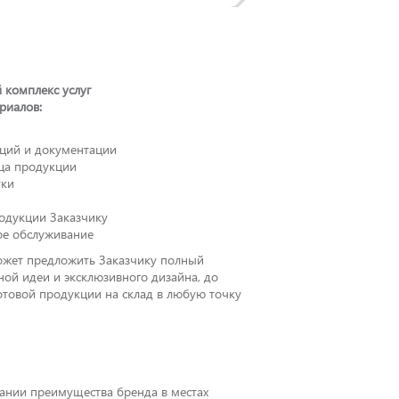
 комплекс услуг
риалов:
кций и документации
ца продукции
тки
родукции Заказчику
ое обслуживание
ожет предложить Заказчику полный
вной идеи и эксклюзивного дизайна, до
отовой продукции на склад в любую точку
дании преимущества бренда в местах